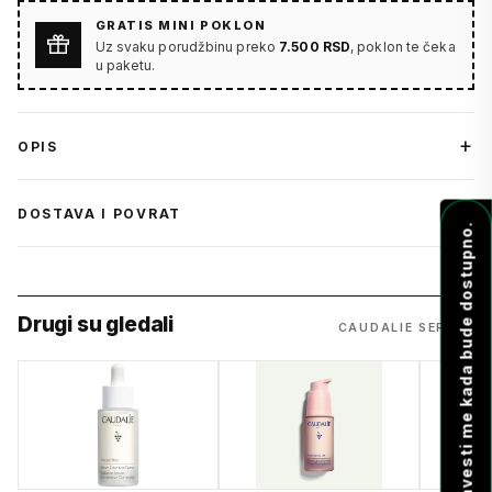
GRATIS MINI POKLON
Uz svaku porudžbinu preko
7.500 RSD
, poklon te čeka
u paketu.
OPIS
DOSTAVA I POVRAT
Obavesti me kada bude dostupno.
Drugi su gledali
CAUDALIE SERUMI