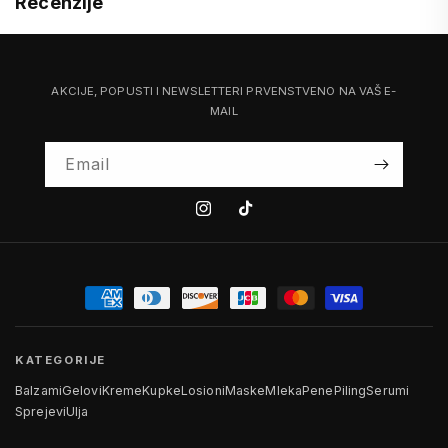
Recenzije
AKCIJE, POPUSTI I NEWSLETTERI PRVENSTVENO NA VAŠ E-
MAIL
Email
Instagram
Tiktok
KATEGORIJE
Balzami
Gelovi
Kreme
Kupke
Losioni
Maske
Mleka
Pene
Piling
Serumi
Sprejevi
Ulja