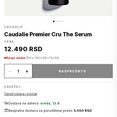
CAUDALIE
Caudalie Premier Cru The Serum
CENA
12.490 RSD
Rasprodato
|
Šifra: 561+96+*4+94
−
+
1
RASPRODATO
SADRŽAJ
Opis
Dostava i povrat
Dostava na adresu:
sreda, 12.8.
Besplatna dostava za porudžbine preko
5.000 RSD