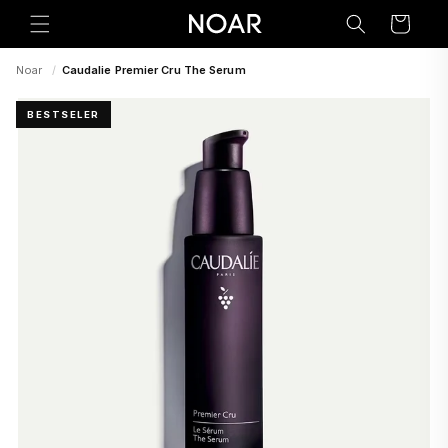
Preskoči
na
Korpa
sadržaj
Noar
/
Caudalie Premier Cru The Serum
BESTSELER