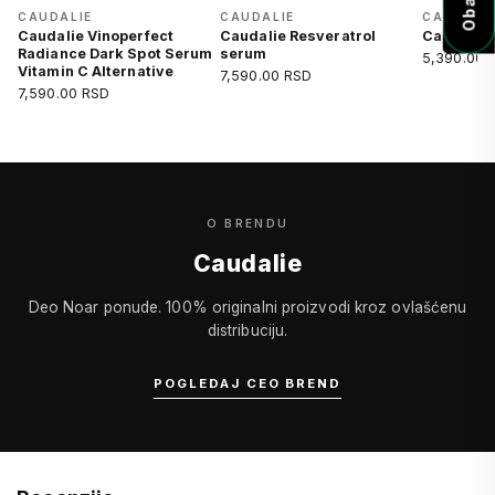
CAUDALIE
CAUDALIE
CAUDALI
Caudalie Vinoperfect
Caudalie Resveratrol
Caudalie
Radiance Dark Spot Serum
serum
5,390.00 
Vitamin C Alternative
7,590.00 RSD
7,590.00 RSD
O BRENDU
Caudalie
Deo Noar ponude. 100% originalni proizvodi kroz ovlašćenu
distribuciju.
POGLEDAJ CEO BREND