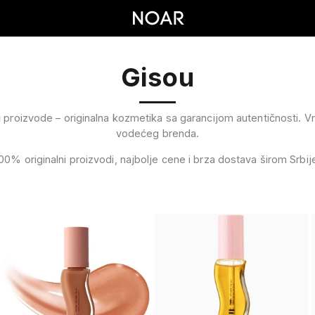
Gisou
u
proizvode – originalna kozmetika sa garancijom autentičnosti. Vr
vodećeg brenda.
00% originalni proizvodi, najbolje cene i brza dostava širom Srbij