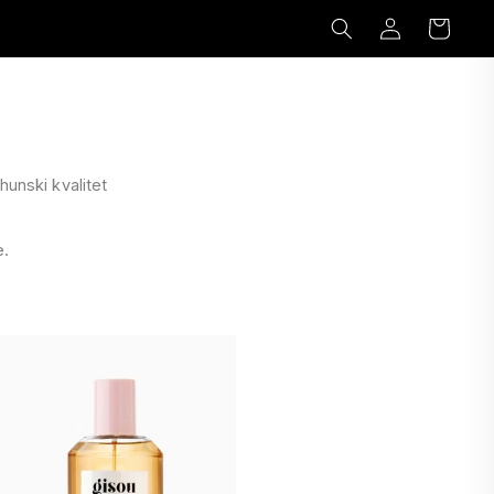
Prijavi
Korpa
se
hunski kvalitet
e.