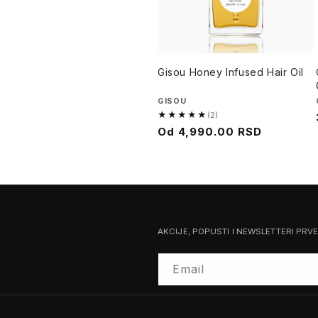
Gisou Honey Infused Hair Oil
Brend
GISOU
★★★★★
(2)
5.0
Cena
Od
4,990.00 RSD
od
na
5,
sniženju
2
recenzija
AKCIJE, POPUSTI I NEWSLETTERI PRV
Email