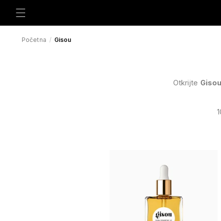
Preskoči
na
sadržaj
Početna
/
Gisou
Otkrijte
Giso
1