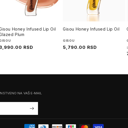
Gisou Honey Infused Lip Oil
Gisou Honey Infused Lip Oil
Glazed Plum
Brend
GISOU
Brend
GISOU
Regularna
3,990.00 RSD
Regularna
5,790.00 RSD
cena
cena
ENSTVENO NA VAŠ E-MAIL