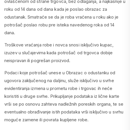
ovlašćenom od strane trgovca, bez odlaganja, a najkasnije u
roku od 14 dana od dana kada je poslao obrazac za
odustanak. Smatraće se da je roba vraćena u roku ako je
potrošač poslao robu pre isteka navedenog roka od 14
dana.
Troškove vraćanja robe i novca snosi isključivo kupac,
izuzev u slučajevima kada potrošač od trgovca dobije
neispravan ili pogrešan proizvod.
Podaci koje potrošač unese u Obrazac o odustanku od
ugovora zaključenog na daljinu, služe isključivo u svrhe
evidentiranja izmena u prometu robe i trgovac ih neće
koristiti u druge svrhe. Prikupljanje podataka iz lične karte
vrši se po osnovu zahteva nadležnih poreskih organa, te se
eventualno obrađivanje istih podataka vrši isključivo u svrhu
moguće zamene ili povrata kupljene robe.