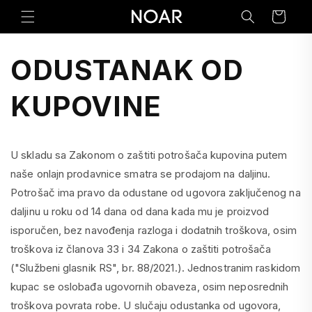
Preskoči
na
Korpa
sadržaj
ODUSTANAK OD
KUPOVINE
U skladu sa Zakonom o zaštiti potrošača kupovina putem
naše onlajn prodavnice smatra se prodajom na daljinu.
Potrošač ima pravo da odustane od ugovora zaključenog na
daljinu u roku od 14 dana od dana kada mu je proizvod
isporučen, bez navođenja razloga i dodatnih troškova, osim
troškova iz članova 33 i 34 Zakona o zaštiti potrošača
("Službeni glasnik RS", br. 88/2021.). Jednostranim raskidom
kupac se oslobađa ugovornih obaveza, osim neposrednih
troškova povrata robe. U slučaju odustanka od ugovora,