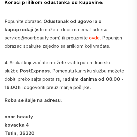
Koraci prilikom odustanka od kupovine:
Popunite obrazac
Odustanak od ugovora o
kupoprodaji
(isti možete dobiti na email adresu:
service@noarbeauty.com) ili preuzmite
ovde
.
Popunjen
obrazac spakujte zajedno sa artiklom koji vraćate.
4. Artikal koji vraćate možete vratiti putem kurirske
službe
Post
Express
. Pomenutu kurirsku službu možete
dobiti preko sajta posta.rs,
radnim danima od 08:00 -
16:00h
i dogovoriti preuzimanje pošiljke.
Roba se šalje na adresu:
noar beauty
kovacka 4
Tutin, 36320