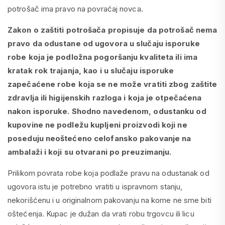
potrošač ima pravo na povraćaj novca.
Zakon o zaštiti potrošača propisuje da potrošač nema
pravo da odustane od ugovora u slučaju isporuke
robe koja je podložna pogoršanju kvaliteta ili ima
kratak rok trajanja, kao i u slučaju isporuke
zapečaćene robe koja se ne može vratiti zbog zaštite
zdravlja ili higijenskih razloga i koja je otpečaćena
nakon isporuke. Shodno navedenom, odustanku od
kupovine ne podležu kupljeni proizvodi koji ne
poseduju neoštećeno celofansko pakovanje na
ambalaži i koji su otvarani po preuzimanju.
Prilikom povrata robe koja podlaže pravu na odustanak od
ugovora istu je potrebno vratiti u ispravnom stanju,
nekorišćenu i u originalnom pakovanju na kome ne sme biti
oštećenja. Kupac je dužan da vrati robu trgovcu ili licu