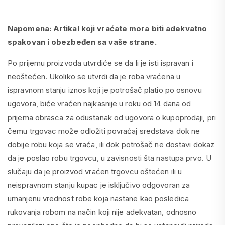
Napomena: Artikal koji vraćate mora biti adekvatno
spakovan i obezbeđen sa vaše strane.
Po prijemu proizvoda utvrdiće se da li je isti ispravan i
neoštećen. Ukoliko se utvrdi da je roba vraćena u
ispravnom stanju iznos koji je potrošač platio po osnovu
ugovora, biće vraćen najkasnije u roku od 14 dana od
prijema obrasca za odustanak od ugovora o kupoprodaji, pri
čemu trgovac može odložiti povraćaj sredstava dok ne
dobije robu koja se vraća, ili dok potrošač ne dostavi dokaz
da je poslao robu trgovcu, u zavisnosti šta nastupa prvo. U
slučaju da je proizvod vraćen trgovcu oštećen ili u
neispravnom stanju kupac je isključivo odgovoran za
umanjenu vrednost robe koja nastane kao posledica
rukovanja robom na način koji nije adekvatan, odnosno