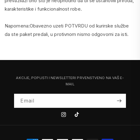
prevazilazi ono što je neophodno da bi se ustanovili priroda,
karakteristike i funkcionalnost robe.
Napomena:Obavezno uzeti POTVRDU od kurirske službe
da ste paket predali, u protivnom nismo odgovorni za isti.
AKCIJE, POPUSTI I NEWSLETTERI PRVENSTVENO NA VAŠ E-
MAIL
Email
Instagram
Tiktok