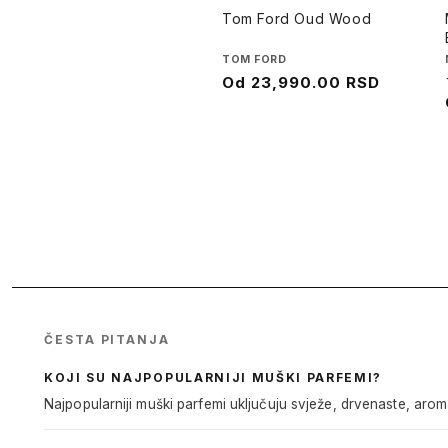
Tom Ford Oud Wood
Brend
TOM FORD
Cena
Od
23,990.00 RSD
na
sniženju
ČESTA PITANJA
KOJI SU NAJPOPULARNIJI MUŠKI PARFEMI?
Najpopularniji muški parfemi uključuju svježe, drvenaste, aroma