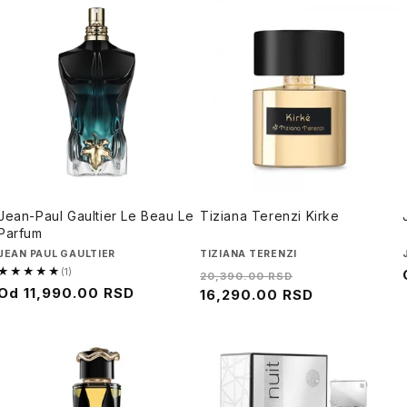
Jean-Paul Gaultier Le Beau Le
Tiziana Terenzi Kirke
Parfum
Brend
JEAN PAUL GAULTIER
Brend
TIZIANA TERENZI
★★★★★
(1)
Regularna
Cena
20,390.00 RSD
5.0
Regularna
Od
11,990.00 RSD
cena
16,290.00 RSD
na
od
cena
sniženju
5,
1
recenzija