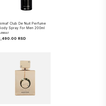
Armaf Club De Nuit Perfume
Body Spray For Men 200ml
Brend
ARMAF
Regularna
1,490.00 RSD
cena