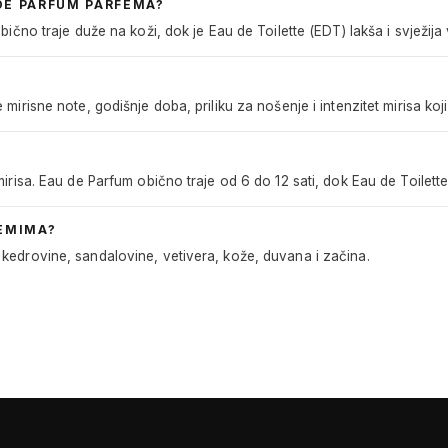
 DE PARFUM PARFEMA?
ično traje duže na koži, dok je Eau de Toilette (EDT) lakša i svježija v
mirisne note, godišnje doba, priliku za nošenje i intenzitet mirisa ko
irisa. Eau de Parfum obično traje od 6 do 12 sati, dok Eau de Toilette 
EMIMA?
kedrovine, sandalovine, vetivera, kože, duvana i začina.