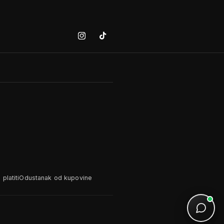
Instagram
Tiktok
platiti
Odustanak od kupovine