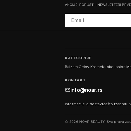
AKCIJE, POPUSTI I NEWSLETTERI PRV
Email
KATEGORIJE
Balzami
Gelovi
Kreme
Kupke
Losioni
Ma
KONTAKT
info@noar.rs
Informacije o dostavi
Zašto izabrati 
© 2026 NOAR BEAUTY. Sva prava zad