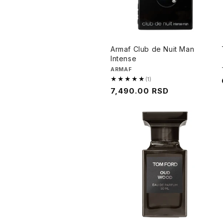
Armaf Club de Nuit Man
Intense
Brend
ARMAF
★★★★★
(1)
5.0
Regularna
7,490.00 RSD
od
cena
5,
1
recenzija