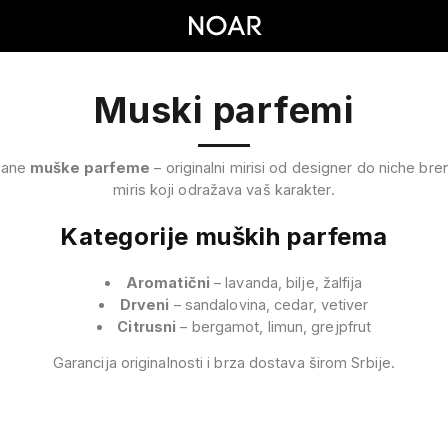
Muski parfemi
irane
muške parfeme
– originalni mirisi od designer do niche br
miris koji odražava vaš karakter.
Kategorije muških parfema
Aromatični
– lavanda, bilje, žalfija
Drveni
– sandalovina, cedar, vetiver
Citrusni
– bergamot, limun, grejpfrut
Garancija originalnosti i brza dostava širom Srbije.