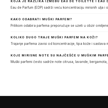
KOJA JE RAZLIKA IZMEĐU EAU DE TOILETTE I EAU
Eau de Parfum (EDP) sadrži veću koncentraciju mirisnih ulja i ob
KAKO ODABRATI MUŠKI PARFEM?
Prilikom odabira parfema preporučuje se uzeti u obzir omiljene 
KOLIKO DUGO TRAJE MUŠKI PARFEM NA KOŽI?
Trajanje parfema zavisi od koncentracije, tipa kože i sastava m
KOJE MIRISNE NOTE SU NAJČEŠĆE U MUŠKIM PARF
Muški parfemi često sadrže note citrusa, lavande, bergamota, 