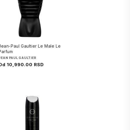
Jean-Paul Gaultier Le Male Le
Parfum
Brend
JEAN PAUL GAULTIER
Cena
Od
10,990.00 RSD
na
sniženju