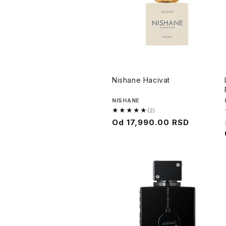
Nishane Hacivat
Brend
NISHANE
★★★★★
(2)
5.0
Cena
Od
17,990.00 RSD
od
na
5,
sniženju
2
recenzija