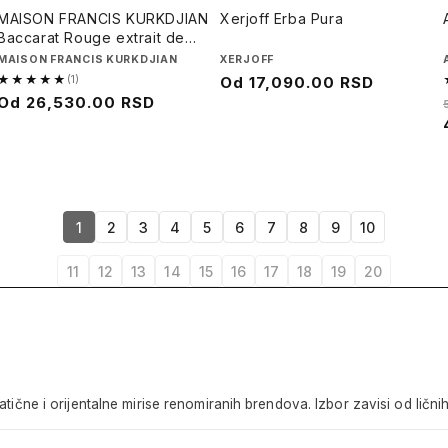
MAISON FRANCIS KURKDJIAN
Xerjoff Erba Pura
Baccarat Rouge extrait de
parfum
Brend
MAISON FRANCIS KURKDJIAN
Brend
XERJOFF
★★★★★
(1)
Cena
Od
17,090.00 RSD
5.0
Regularna
Od
26,530.00 RSD
na
od
cena
sniženju
5,
1
recenzija
1
2
3
4
5
6
7
8
9
10
11
12
13
14
15
16
17
18
19
20
tične i orijentalne mirise renomiranih brendova. Izbor zavisi od ličnih