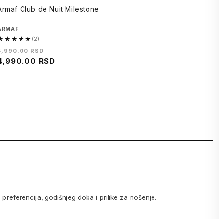
Armaf Club de Nuit Milestone
Brend
ARMAF
★★★★★
(2)
5.0
Regularna
Cena
5,990.00 RSD
od
cena
4,990.00 RSD
na
5,
sniženju
2
recenzija
 preferencija, godišnjeg doba i prilike za nošenje.