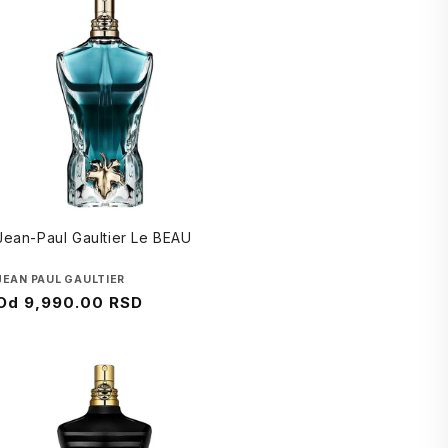
Jean-Paul Gaultier Le BEAU
Brend
JEAN PAUL GAULTIER
Regularna
Od
9,990.00 RSD
cena