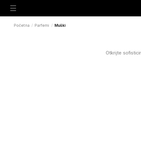
Preskoči
na
sadržaj
Početna
/
Parfemi
/
Muški
Otkrijte sofistic