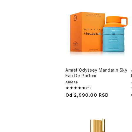
Armaf Odyssey Mandarin Sky
Eau De Parfum
Brend
ARMAF
★★★★★
(11)
5.0
Cena
Od
2,990.00 RSD
od
na
5,
sniženju
11
recenzija