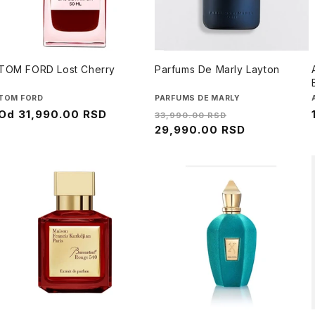
TOM FORD Lost Cherry
Parfums De Marly Layton
Brend
TOM FORD
Brend
PARFUMS DE MARLY
Cena
Od
31,990.00 RSD
Regularna
Cena
33,990.00 RSD
na
cena
29,990.00 RSD
na
sniženju
sniženju