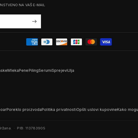
ENSTVENO NA VAŠ E-MAIL
ske
Mleka
Pene
Piling
Serumi
Sprejevi
Ulja
Noar
Poreklo proizvoda
Politika privatnosti
Opšti uslovi kupovine
Kako mogu 
ržana. · PIB: 113783905