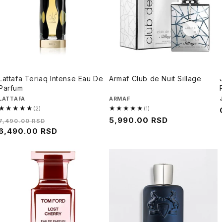
Lattafa Teriaq Intense Eau De
Armaf Club de Nuit Sillage
Parfum
Brend
LATTAFA
Brend
ARMAF
★★★★★
★★★★★
(2)
(1)
5.0
5.0
Regularna
Cena
Regularna
5,990.00 RSD
7,490.00 RSD
od
od
cena
6,490.00 RSD
na
cena
5,
5,
sniženju
2
1
recenzija
recenzija