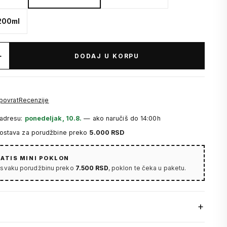
 200ml
+
DODAJ U KORPU
 povrat
Recenzije
 adresu:
ponedeljak, 10.8.
— ako naručiš do 14:00h
dostava za porudžbine preko
5.000 RSD
ATIS MINI POKLON
 svaku porudžbinu preko
7.500 RSD
, poklon te čeka u paketu.