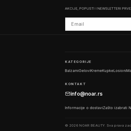
AKCIJE, POPUSTI I NEWSLETTERI PRV
Email
KATEGORIJE
Balzami
Gelovi
Kreme
Kupke
Losioni
Ma
KONTAKT
info@noar.rs
Informacije o dostavi
Zašto izabrati 
© 2026 NOAR BEAUTY. Sva prava zad