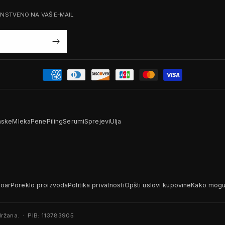
ENSTVENO NA VAŠ E-MAIL
ske
Mleka
Pene
Piling
Serumi
Sprejevi
Ulja
Noar
Poreklo proizvoda
Politika privatnosti
Opšti uslovi kupovine
Kako mogu 
ržana. · PIB: 113783905