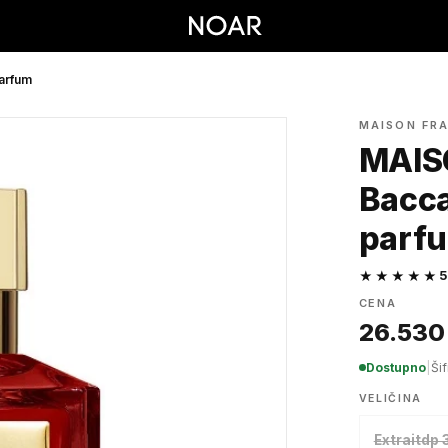
arfum
MAISON FR
MAIS
Bacca
parf
★★★★★
5
CENA
26.530
Dostupno
|
Ši
VELIČINA
Extraitdp 