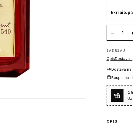
Exrraitdp
−
1
SADRŽAJ
Opis
Dostava i
Dostava na
Besplatna 
GR
Uz
OPIS