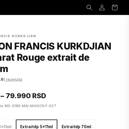
Prijavi
Korpa
se
ANCIS KURKDJIAN
ON FRANCIS KURKDJIAN
rat Rouge extrait de
um
.0
1 recenzija
 – 79.990 RSD
fra: MS-9186-MAI-MAISON F-EXT
3x11ml
Extraitdp 5x11ml
Extraitdp 70ml