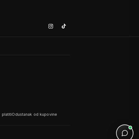
Instagram
Tiktok
platiti
Odustanak od kupovine