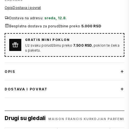
Opis
Dostava i povrat
Dostava na adresu:
sreda, 12.8.
Besplatna dostava za porudžbine preko
5.000 RSD
GRATIS MINI POKLON
Uz svaku porudžbinu preko
7.500 RSD
, poklon te čeka
u paketu.
OPIS
DOSTAVA I POVRAT
Drugi su gledali
MAISON FRANCIS KURKDJIAN PARFEMI