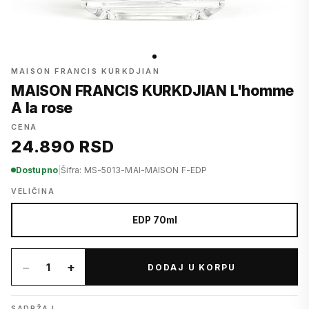
MAISON FRANCIS KURKDJIAN
MAISON FRANCIS KURKDJIAN L'homme
A la rose
CENA
24.890 RSD
Dostupno
|
Šifra: MS-5013-MAI-MAISON F-EDP
VELIČINA
EDP 70ml
−
+
1
DODAJ U KORPU
SADRŽAJ