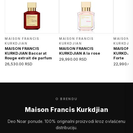
MAISON FRANCIS
MAISON FRANCIS
MAISON 
KURKDJIAN
KURKDJIAN
KURKDJI
MAISON FRANCIS
MAISON FRANCIS
MAISON 
KURKDJIAN Baccarat
KURKDJIAN A la rose
KURKDJIA
Rouge extrait de parfum
Forte
29,990.00 RSD
26,530.00 RSD
22,990.00
O BRENDU
Maison Francis Kurkdjian
Deo Noar ponude. 100% originalni proizvodi kroz ovlašćenu
distribuciju.