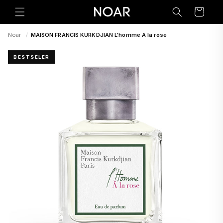
Preskoči
na
Korpa
sadržaj
Noar
/
MAISON FRANCIS KURKDJIAN L'homme A la rose
BESTSELER