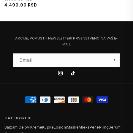
cena
4,490.00 RSD
na
sniženju
AKCIJE, POPUSTI I NEWSLETTERI PRVENSTVENO NA VAŠ E-
MAIL
Email
Instagram
Tiktok
KATEGORIJE
Balzami
Gelovi
Kreme
Kupke
Losioni
Maske
Mleka
Pene
Piling
Serumi