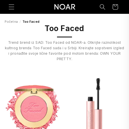
Preskoči
na
Korpa
sadržaj
Početna
/
Too Faced
Too Faced
Trend brend iz SAD: Too Faced od NOAR-a. Otkrijte raznolikost
kultnog brenda Too Faced sada i u Srbiji. Kreirajte sopstveni izgled
i pronađite svoje lične favorite pod motom brenda: OWN YOUR
PRETTY.