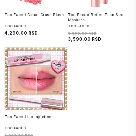
Too Faced Cloud Crush Blush
Too Faced Better Than Sex
Maskara
Brend
TOO FACED
Brend
TOO FACED
Regularna
4,290.00 RSD
Regularna
Cena
5,990.00 RSD
cena
cena
3,590.00 RSD
na
sniženju
Top Faced Lip Injection
Brend
TOO FACED
Regularna
Cena
5,990.00 RSD