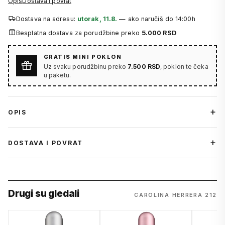
Opis
Dostava i povrat
Dostava na adresu:
utorak, 11.8.
— ako naručiš do 14:00h
Besplatna dostava za porudžbine preko
5.000 RSD
GRATIS MINI POKLON
Uz svaku porudžbinu preko
7.500 RSD
, poklon te čeka
u paketu.
OPIS
DOSTAVA I POVRAT
Drugi su gledali
CAROLINA HERRERA 212