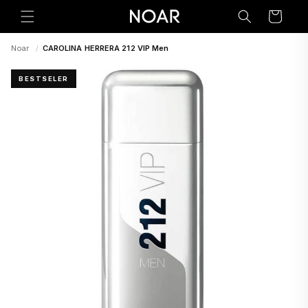
Preskoči
na
Korpa
sadržaj
Noar
/
CAROLINA HERRERA 212 VIP Men
BESTSELER