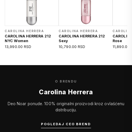
CAROLINA HERRERA
CAROLINA HERRERA
CAROLIN
CAROLINA HERRERA 212
CAROLINA HERRERA 212
CAROLINA
NYC Women
Sexy
Rose
13,990.00 RSD
10,790.00 RSD
11,890.00
O BRENDU
Carolina Herrera
Deo Noar ponude. 100% originalni proizvodi kroz ovlašćenu
distribuciju.
POGLEDAJ CEO BREND