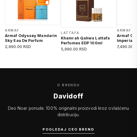
ARMAF
ARMAF
LATTAFA
Armaf Odyssey Mandarin
Armaf Clu
Khamrah Qahwa Lattafa
Sky Eau De Parfum
Imperiale
Perfumes EDP 100ml
2,990.00 RSD
7,490.00 
5,990.00 RSD
O BRENDU
Davidoff
Deo Noar ponude. 100% originalni proizvodi kroz ovlašćenu
distribuciju.
POGLEDAJ CEO BREND