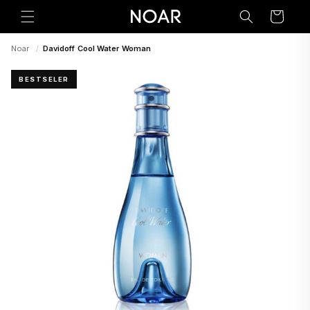
Preskoči
na
Korpa
sadržaj
Noar
/
Davidoff Cool Water Woman
BESTSELER