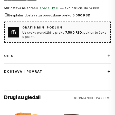
Dostava na adresu:
sreda, 12.8.
— ako naručiš do 14:00h
Besplatna dostava za porudžbine preko
5.000 RSD
GRATIS MINI POKLON
Uz svaku porudžbinu preko
7.500 RSD
, poklon te čeka
u paketu.
OPIS
DOSTAVA I POVRAT
Drugi su gledali
GURMANSKI PARFEMI