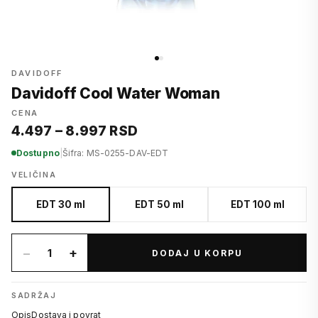
DAVIDOFF
Davidoff Cool Water Woman
CENA
4.497 – 8.997 RSD
Dostupno
|
Šifra: MS-0255-DAV-EDT
VELIČINA
EDT 30 ml
EDT 50 ml
EDT 100 ml
−
+
1
DODAJ U KORPU
SADRŽAJ
Opis
Dostava i povrat