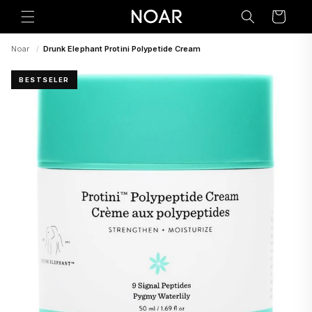
Preskoči
na
Korpa
sadržaj
Noar
/
Drunk Elephant Protini Polypetide Cream
BESTSELER