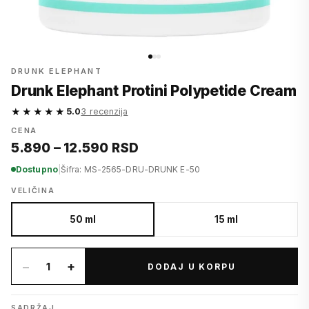
DRUNK ELEPHANT
Drunk Elephant Protini Polypetide Cream
★★★★★
5.0
3 recenzija
CENA
5.890 – 12.590 RSD
Dostupno
|
Šifra: MS-2565-DRU-DRUNK E-50
VELIČINA
50 ml
15 ml
−
+
1
DODAJ U KORPU
SADRŽAJ