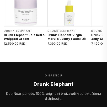
DRUNK ELEPHANT
DRUNK ELEPHANT
DRUNK E
Drunk Elephant Lala Retro
Drunk Elephant Virgin
Drunk Ele
Whipped Cream
Marula Luxury Facial Oil
Jelly Cle
12,590.00 RSD
7,390.00 RSD
7,490.00 
O BRENDU
Drunk Elephant
Deo Noar ponude. 100% originalni proizvodi kroz ovlašćenu
distribuciju.