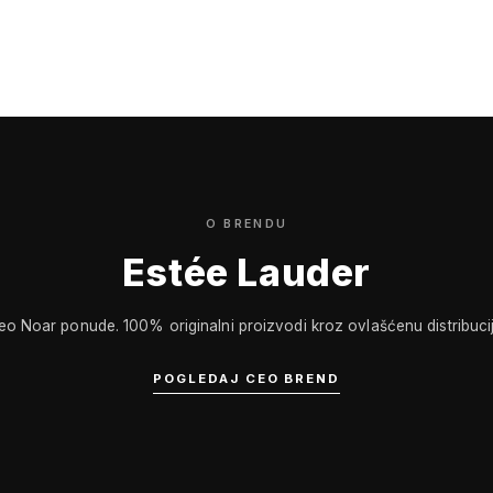
D
O BRENDU
Estée Lauder
eo Noar ponude. 100% originalni proizvodi kroz ovlašćenu distribucij
POGLEDAJ CEO BREND