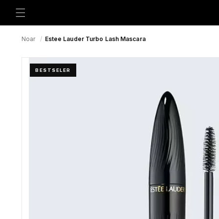
Preskoči
na
sadržaj
Noar
/
Estee Lauder Turbo Lash Mascara
BESTSELER