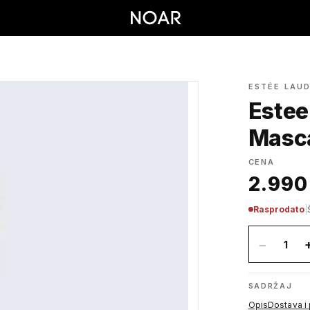
ESTÉE LAU
Estee
Masc
CENA
2.990
Rasprodato
|
−
1
SADRŽAJ
Opis
Dostava i