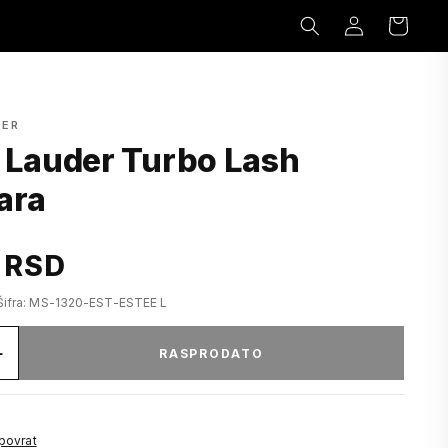
Prijavi
Korpa
se
DER
 Lauder Turbo Lash
ara
 RSD
Šifra: MS-1320-EST-ESTEE L
+
RASPRODATO
 povrat