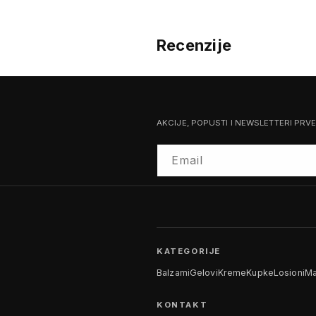
Recenzije
AKCIJE, POPUSTI I NEWSLETTERI PRV
Email
KATEGORIJE
Balzami
Gelovi
Kreme
Kupke
Losioni
Ma
KONTAKT