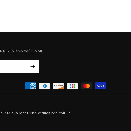
ENSTVENO NA VAŠ E-MAIL
ske
Mleka
Pene
Piling
Serumi
Sprejevi
Ulja