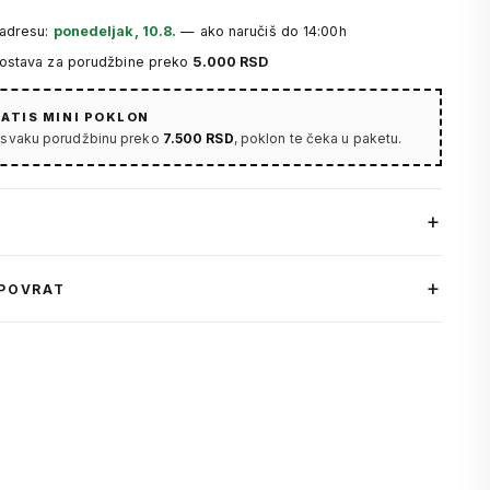
 adresu:
ponedeljak, 10.8.
— ako naručiš do 14:00h
dostava za porudžbine preko
5.000 RSD
ATIS MINI POKLON
 svaku porudžbinu preko
7.500 RSD
, poklon te čeka u paketu.
 POVRAT