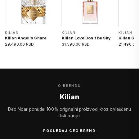
KILIAN
KILIAN
KILIAN
Kilian Angel's Share
Kilian Love Don't be Shy
Kilian Go
29,490.00 RSD
31,590.00 RSD
21,490.00
O BRENDU
Kilian
Deo Noar ponude. 100% originalni proizvodi kroz ovlašćenu
distribuciju.
POGLEDAJ CEO BREND