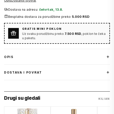
Opis
Dostava i povrat
Dostava na adresu:
četvrtak, 13.8.
Besplatna dostava za porudžbine preko
5.000 RSD
GRATIS MINI POKLON
Uz svaku porudžbinu preko
7.500 RSD
, poklon te čeka
u paketu.
OPIS
DOSTAVA I POVRAT
Drugi su gledali
KILIAN