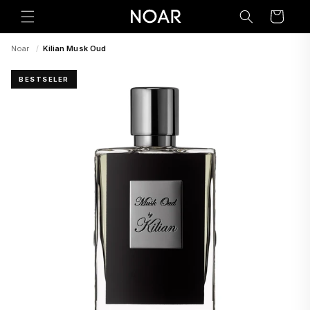
Preskoči
na
Korpa
sadržaj
Noar
/
Kilian Musk Oud
BESTSELER