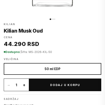
KILIAN
Kilian Musk Oud
CENA
44.290 RSD
Dostupno
|
Šifra: MS-2026-KIL-50
VELIČINA
50 ml EDP
−
+
1
DODAJ U KORPU
SADRŽAJ