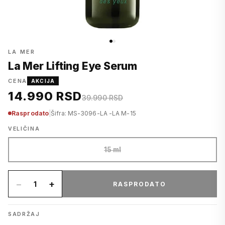
LA MER
La Mer Lifting Eye Serum
CENA
AKCIJA
14.990 RSD
39.990 RSD
Rasprodato
|
Šifra: MS-3096-LA -LA M-15
VELIČINA
15 ml
−
+
1
RASPRODATO
SADRŽAJ