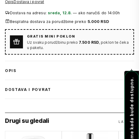
Opis
Dostava i povrat
Dostava na adresu:
sreda, 12.8.
— ako naručiš do 14:00h
Besplatna dostava za porudžbine preko
5.000 RSD
GRATIS MINI POKLON
Uz svaku porudžbinu preko
7.500 RSD
, poklon te čeka
u paketu.
OPIS
Obavesti me kada bude dostupno.
DOSTAVA I POVRAT
Drugi su gledali
LA MER