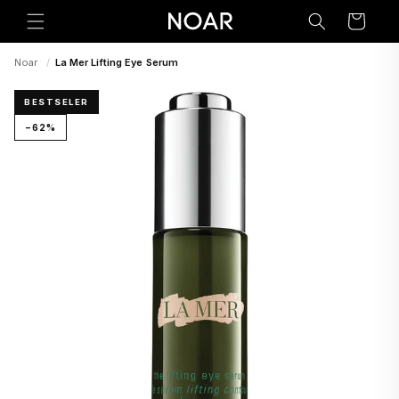
Preskoči
na
Korpa
sadržaj
Noar
/
La Mer Lifting Eye Serum
BESTSELER
−62%