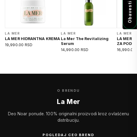
LA MER
LA MER
LA MER
LA MER HIDRANTNA KREMA
La Mer The Revitalizing
LA MER H
Serum
ZA PODO
19,990.00 RSD
14,990.00 RSD
16,990.00
O BRENDU
La Mer
Deo Noar ponude. 100% originalni proizvodi kroz ovlašćenu
distribuciju.
POGLEDAJ CEO BREND