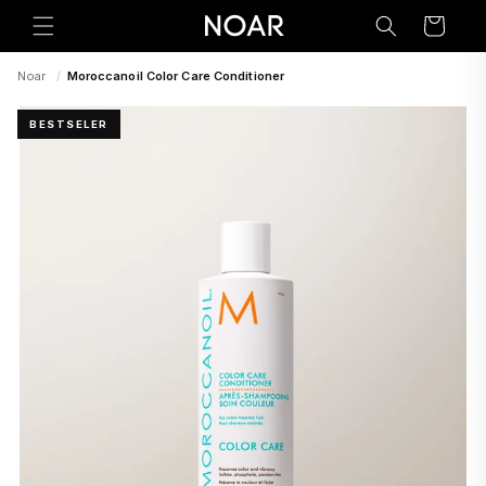
Preskoči
na
Korpa
sadržaj
Noar
/
Moroccanoil Color Care Conditioner
BESTSELER