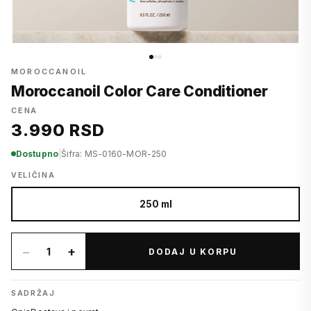
MOROCCANOIL
Moroccanoil Color Care Conditioner
CENA
3.990 RSD
Dostupno
|
Šifra: MS-0160-MOR-250
VELIČINA
250 ml
−
+
1
DODAJ U KORPU
SADRŽAJ