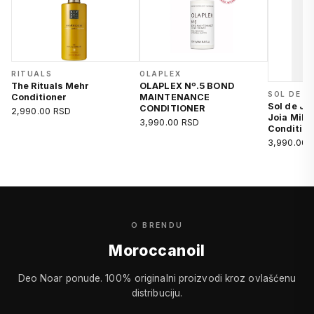
RITUALS
OLAPLEX
The Rituals Mehr
OLAPLEX Nº.5 BOND
SOL DE J
Conditioner
MAINTENANCE
Sol de Ja
CONDITIONER
2,990.00 RSD
Joia Milk
3,990.00 RSD
Condition
3,990.00 
O BRENDU
Moroccanoil
Deo Noar ponude. 100% originalni proizvodi kroz ovlašćenu
distribuciju.