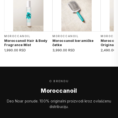
MOROCCANOIL
MOROCCANOIL
MOROCCA
Moroccanoil Hair & Body
Moroccanoil keramičke
Moroccan
Fragrance Mist
četke
Original
1,990.00 RSD
3,990.00 RSD
2,490.00 
O BRENDU
Moroccanoil
Deo Noar ponude. 100% originalni proizvodi kroz ovlašćenu
distribuciju.