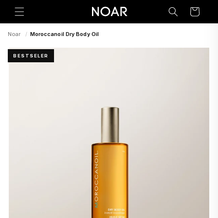
Preskoči
na
Korpa
sadržaj
Noar
/
Moroccanoil Dry Body Oil
BESTSELER