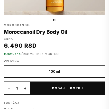
MOROCCANOIL
Moroccanoil Dry Body Oil
CENA
6.490 RSD
Dostupno
|
Šifra: MS-8537-MOR-100
VELIČINA
100 ml
−
+
1
DODAJ U KORPU
SADRŽAJ