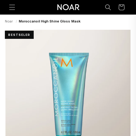
Preskoči
na
Korpa
sadržaj
Noar
/
Moroccanoil High Shine Gloss Mask
BESTSELER