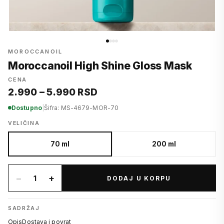
MOROCCANOIL
Moroccanoil High Shine Gloss Mask
CENA
2.990 – 5.990 RSD
Dostupno
|
Šifra: MS-4679-MOR-70
VELIČINA
70 ml
200 ml
−
+
1
DODAJ U KORPU
SADRŽAJ
Opis
Dostava i povrat