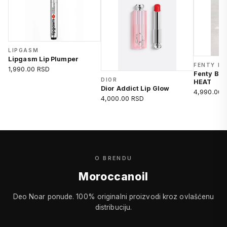
LIPGASM
Lipgasm Lip Plumper
FENTY B
1,990.00 RSD
Fenty Be
DIOR
HEAT
Dior Addict Lip Glow
4,990.00 
4,000.00 RSD
O BRENDU
Moroccanoil
Deo Noar ponude. 100% originalni proizvodi kroz ovlašćenu
distribuciju.