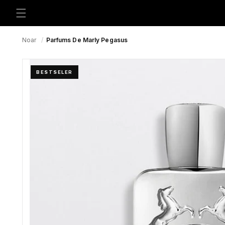
Preskoči
na
sadržaj
Noar
/
Parfums De Marly Pegasus
BESTSELER