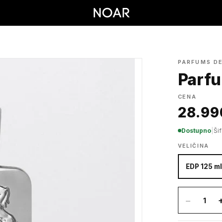
PARFUMS D
Parfu
CENA
28.99
Dostupno
|
Ši
VELIČINA
EDP 125 m
−
1