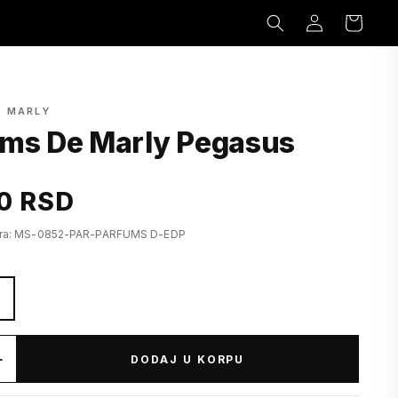
Prijavi
Korpa
se
E MARLY
ms De Marly Pegasus
0 RSD
fra: MS-0852-PAR-PARFUMS D-EDP
l
+
DODAJ U KORPU