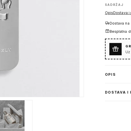
SADRŽAJ
Opis
Dostava i
Dostava na
Besplatna 
GR
Uz
OPIS
DOSTAVA I