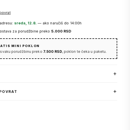
 povrat
 adresu:
sreda, 12.8.
— ako naručiš do 14:00h
dostava za porudžbine preko
5.000 RSD
ATIS MINI POKLON
 svaku porudžbinu preko
7.500 RSD
, poklon te čeka u paketu.
 POVRAT