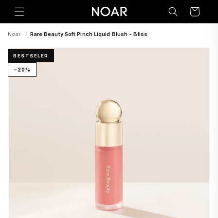
Preskoči
na
Korpa
sadržaj
Noar
/
Rare Beauty Soft Pinch Liquid Blush - Bliss
BESTSELER
−20%