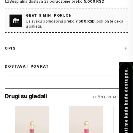
Besplatna dostava za porudžbine preko
5.000 RSD
GRATIS MINI POKLON
Uz svaku porudžbinu preko
7.500 RSD
, poklon te čeka
u paketu.
OPIS
DOSTAVA I POVRAT
Obavesti me kada bude dostupno.
Drugi su gledali
TEČNA RUMENILA