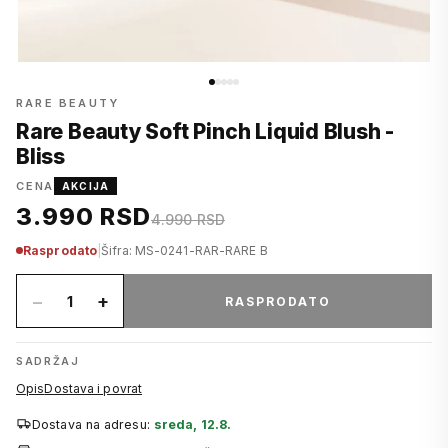
RARE BEAUTY
Rare Beauty Soft Pinch Liquid Blush -
Bliss
CENA
AKCIJA
3.990 RSD
4.990 RSD
Rasprodato
|
Šifra: MS-0241-RAR-RARE B
−
+
1
RASPRODATO
SADRŽAJ
Opis
Dostava i povrat
Dostava na adresu:
sreda, 12.8.