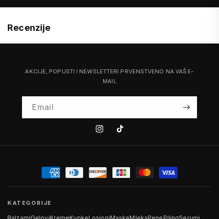
Recenzije
AKCIJE, POPUSTI I NEWSLETTERI PRVENSTVENO NA VAŠ E-
MAIL
Email
Instagram
Tiktok
KATEGORIJE
Balzami
Gelovi
Kreme
Kupke
Losioni
Maske
Mleka
Pene
Piling
Serumi