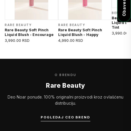
BENEFIT 
Benefit C
Liquid Li
RARE BEAUTY
RARE BEAUTY
Tint
Rare Beauty Soft Pinch
Rare Beauty Soft Pinch
3,990.00 
Liquid Blush - Encourage
Liquid Blush - Happy
3,990.00 RSD
4,990.00 RSD
O BRENDU
Rare Beauty
Deo Noar ponude. 100% originalni proizvodi kroz ovlašćenu
distribuciju.
POGLEDAJ CEO BREND