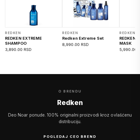
REDKEN
REDKEN
REDKEN
REDKEN EXTREME
Redken Extreme Set
REDKEN 
SHAMPOO
MASK
8,990.00 RSD
3,890.00 RSD
5,990.00 
O BRENDU
Redken
Deo Noar ponude. 100% originalni proizvodi kroz ovlašćenu
distribuciju.
POGLEDAJ CEO BREND