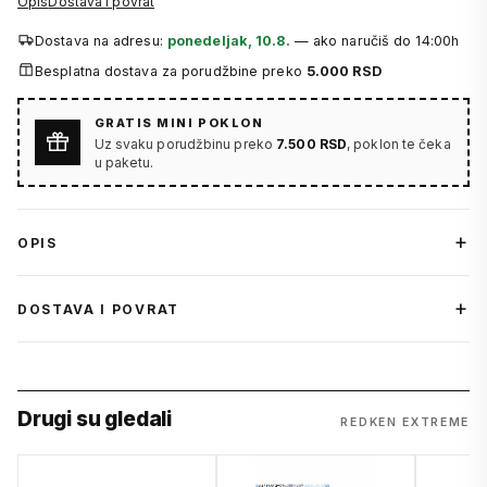
Opis
Dostava i povrat
Dostava na adresu:
ponedeljak, 10.8.
— ako naručiš do 14:00h
Besplatna dostava za porudžbine preko
5.000 RSD
GRATIS MINI POKLON
Uz svaku porudžbinu preko
7.500 RSD
, poklon te čeka
u paketu.
OPIS
DOSTAVA I POVRAT
Drugi su gledali
REDKEN EXTREME