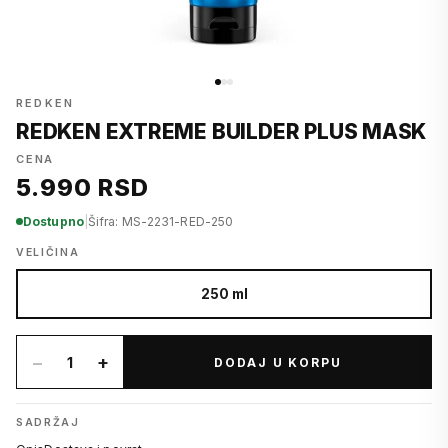
REDKEN
REDKEN EXTREME BUILDER PLUS MASK
CENA
5.990 RSD
Dostupno
|
Šifra: MS-2231-RED-250
VELIČINA
250 ml
−
+
1
DODAJ U KORPU
SADRŽAJ