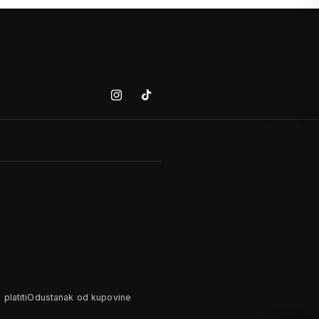
Instagram
Tiktok
platiti
Odustanak od kupovine