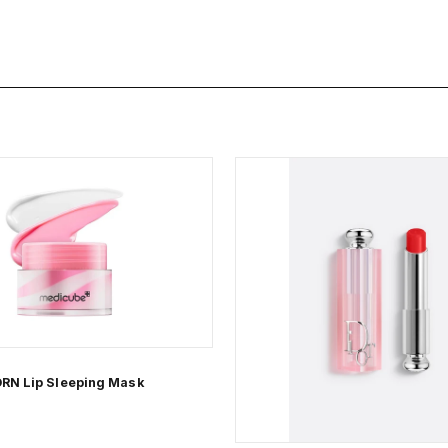
RN Lip Sleeping Mask
D