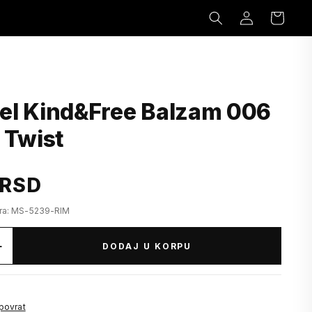
Prijavi
Korpa
se
l Kind&Free Balzam 006
 Twist
 RSD
fra: MS-5239-RIM
+
DODAJ U KORPU
 povrat