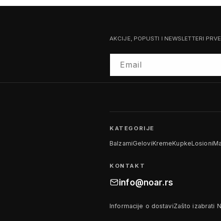
AKCIJE, POPUSTI I NEWSLETTERI PRV
Email
KATEGORIJE
Balzami
Gelovi
Kreme
Kupke
Losioni
Ma
KONTAKT
info@noar.rs
Informacije o dostavi
Zašto izabrati 