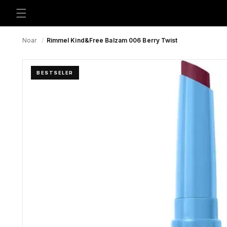
Preskoči
na
sadržaj
Noar
/
Rimmel Kind&Free Balzam 006 Berry Twist
BESTSELER