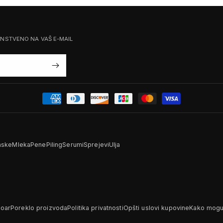
ENSTVENO NA VAŠ E-MAIL
ske
Mleka
Pene
Piling
Serumi
Sprejevi
Ulja
Noar
Poreklo proizvoda
Politika privatnosti
Opšti uslovi kupovine
Kako mogu 