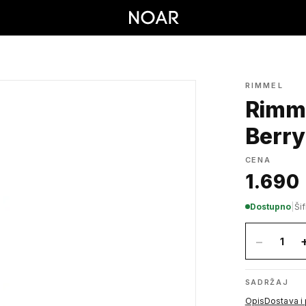
RIMMEL
Rimme
Berry
CENA
1.690
Dostupno
|
Ši
−
1
SADRŽAJ
Opis
Dostava i