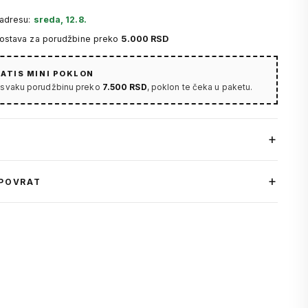
 adresu:
sreda, 12.8.
dostava za porudžbine preko
5.000 RSD
ATIS MINI POKLON
 svaku porudžbinu preko
7.500 RSD
, poklon te čeka u paketu.
 POVRAT