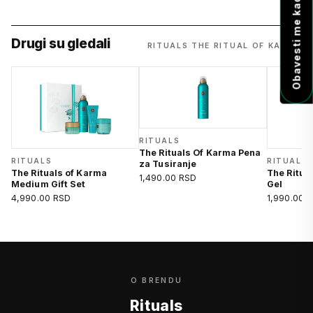
Drugi su gledali
RITUALS THE RITUAL OF KARMA
RITUALS
The Rituals Of Karma Pena
RITUALS
RITUALS
za Tusiranje
The Rituals of Karma
The Ritua
1,490.00 RSD
Medium Gift Set
Gel
4,990.00 RSD
1,990.00 
O BRENDU
Rituals