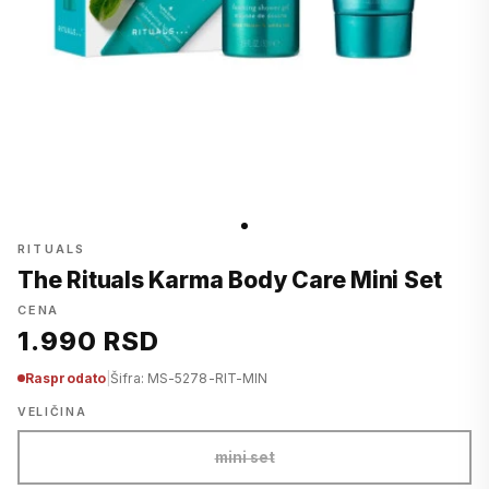
RITUALS
The Rituals Karma Body Care Mini Set
CENA
1.990 RSD
Rasprodato
|
Šifra: MS-5278-RIT-MIN
VELIČINA
mini set