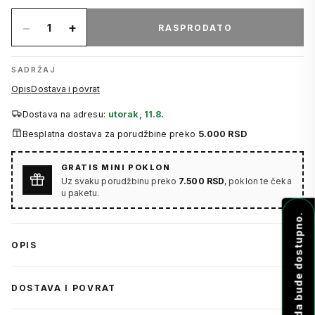
−
+
1
RASPRODATO
SADRŽAJ
Opis
Dostava i povrat
Dostava na adresu:
utorak, 11.8.
Besplatna dostava za porudžbine preko
5.000 RSD
GRATIS MINI POKLON
Uz svaku porudžbinu preko
7.500 RSD
, poklon te čeka
u paketu.
Obavesti me kada bude dostupno.
OPIS
DOSTAVA I POVRAT