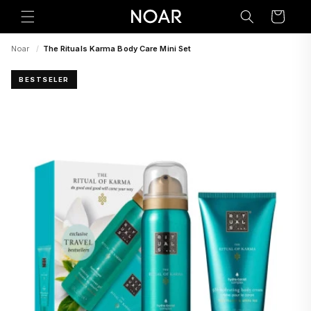
Preskoči
na
Korpa
sadržaj
Noar
/
The Rituals Karma Body Care Mini Set
BESTSELER