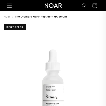
Preskoči
na
Korpa
sadržaj
Noar
/
The Ordinary Multi-Peptide + HA Serum
BESTSELER