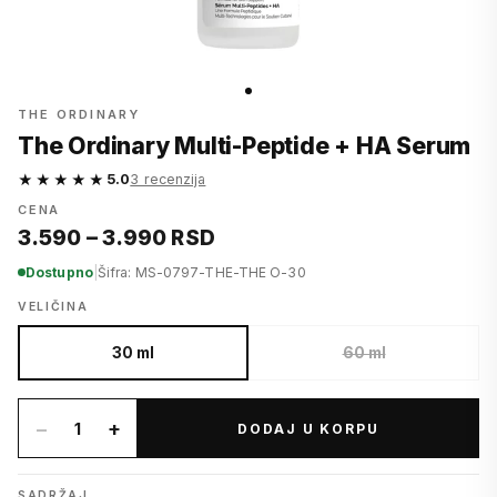
THE ORDINARY
The Ordinary Multi-Peptide + HA Serum
★★★★★
5.0
3 recenzija
CENA
3.590 – 3.990 RSD
Dostupno
|
Šifra: MS-0797-THE-THE O-30
VELIČINA
30 ml
60 ml
−
+
1
DODAJ U KORPU
SADRŽAJ