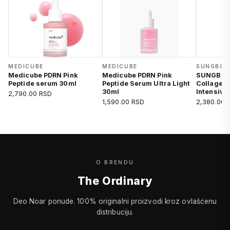
MEDICUBE
MEDICUBE
SUNGBOO
Medicube PDRN Pink
Medicube PDRN Pink
SUNGBOO
Peptide serum 30ml
Peptide Serum Ultra Light
Collagen 
30ml
Intensive
2,790.00 RSD
1,590.00 RSD
2,380.00 
O BRENDU
The Ordinary
Deo Noar ponude. 100% originalni proizvodi kroz ovlašćenu
distribuciju.