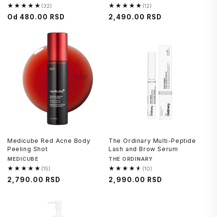
★★★★★
★★★★★
(32)
(12)
4.9
4.9
Cena
Od
480.00 RSD
Regularna
2,490.00 RSD
od
od
na
cena
5,
5,
sniženju
32
12
recenzija
recenzija
Medicube Red Acne Body
The Ordinary Multi-Peptide
Peeling Shot
Lash and Brow Serum
Brend
MEDICUBE
Brend
THE ORDINARY
★★★★★
★★★★★
(15)
(10)
4.8
4.5
Regularna
2,790.00 RSD
Regularna
2,990.00 RSD
od
od
cena
cena
5,
5,
15
10
recenzija
recenzija