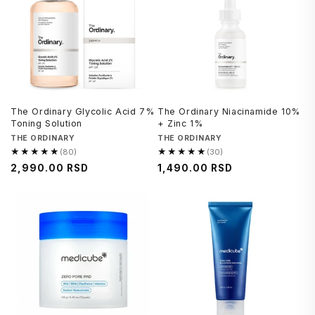
The Ordinary Glycolic Acid 7%
The Ordinary Niacinamide 10%
Toning Solution
+ Zinc 1%
Brend
THE ORDINARY
Brend
THE ORDINARY
★★★★★
★★★★★
(80)
(30)
4.9
4.9
Regularna
2,990.00 RSD
Regularna
1,490.00 RSD
od
od
cena
cena
5,
5,
80
30
recenzija
recenzija