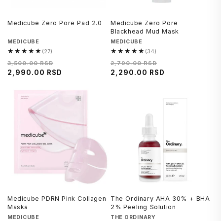
Medicube Zero Pore Pad 2.0
Medicube Zero Pore
Blackhead Mud Mask
Brend
MEDICUBE
Brend
MEDICUBE
★★★★★
★★★★★
(27)
(34)
5.0
4.8
Regularna
Cena
Regularna
Cena
3,500.00 RSD
2,790.00 RSD
od
od
cena
2,990.00 RSD
na
cena
2,290.00 RSD
na
5,
5,
sniženju
sniženju
27
34
recenzija
recenzija
Medicube PDRN Pink Collagen
The Ordinary AHA 30% + BHA
Maska
2% Peeling Solution
Brend
MEDICUBE
Brend
THE ORDINARY