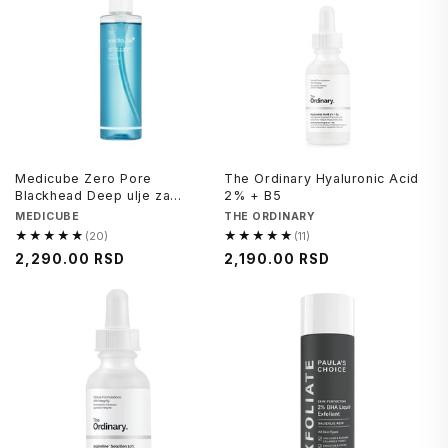
Medicube Zero Pore
The Ordinary Hyaluronic Acid
Blackhead Deep ulje za
2% + B5
čišćenje lica
Brend
MEDICUBE
Brend
THE ORDINARY
★★★★★
★★★★★
(20)
(11)
4.8
5.0
Regularna
2,290.00 RSD
Regularna
2,190.00 RSD
od
od
cena
cena
5,
5,
20
11
recenzija
recenzija