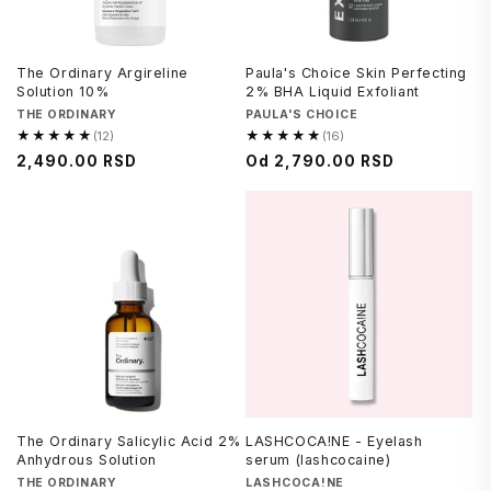
The Ordinary Argireline
Paula's Choice Skin Perfecting
Solution 10%
2% BHA Liquid Exfoliant
Brend
THE ORDINARY
Brend
PAULA'S CHOICE
★★★★★
★★★★★
(12)
(16)
4.8
4.9
Regularna
2,490.00 RSD
Cena
Od
2,790.00 RSD
od
od
cena
na
5,
5,
sniženju
12
16
recenzija
recenzija
The Ordinary Salicylic Acid 2%
LASHCOCA!NE - Eyelash
Anhydrous Solution
serum (lashcocaine)
Brend
THE ORDINARY
Brend
LASHCOCA!NE