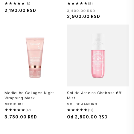
★★★★★
★★★★★
(8)
(8)
4.8
4.8
Regularna
2,190.00 RSD
Regularna
Cena
3,400.00 RSD
od
od
cena
cena
2,900.00 RSD
na
5,
5,
sniženju
8
8
recenzija
recenzija
Medicube Collagen Night
Sol de Janeiro Cheirosa 68'
Wrapping Mask
Mist
Brend
MEDICUBE
Brend
SOL DE JANEIRO
★★★★★
★★★★★
(17)
(17)
4.9
4.9
Regularna
3,780.00 RSD
Cena
Od
2,800.00 RSD
od
od
cena
na
5,
5,
sniženju
17
17