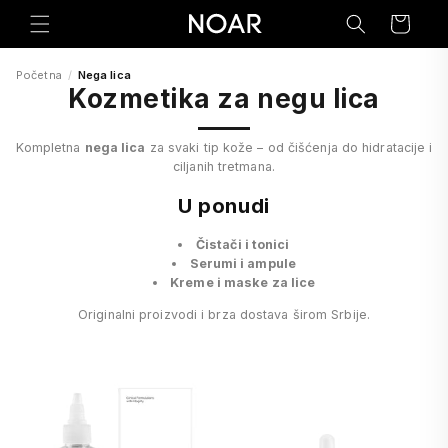
Preskoči
na
Korpa
sadržaj
Početna
/
Nega lica
Kozmetika za negu lica
Kompletna
nega lica
za svaki tip kože – od čišćenja do hidratacije i
ciljanih tretmana.
U ponudi
Čistači i tonici
Serumi i ampule
Kreme i maske za lice
Originalni proizvodi i brza dostava širom Srbije.