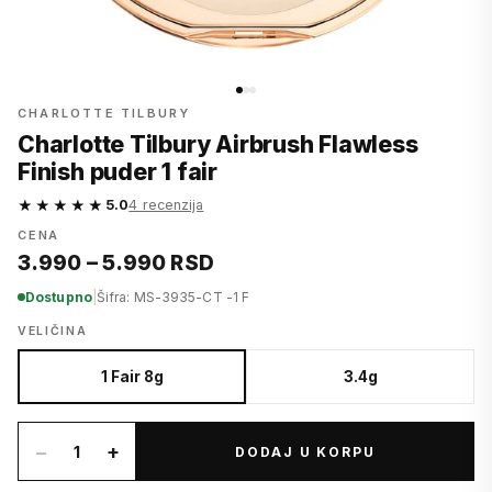
CHARLOTTE TILBURY
Charlotte Tilbury Airbrush Flawless
Finish puder 1 fair
★★★★★
5.0
4 recenzija
CENA
3.990 – 5.990 RSD
Dostupno
|
Šifra: MS-3935-CT -1 F
VELIČINA
1 Fair 8g
3.4g
−
+
1
DODAJ U KORPU