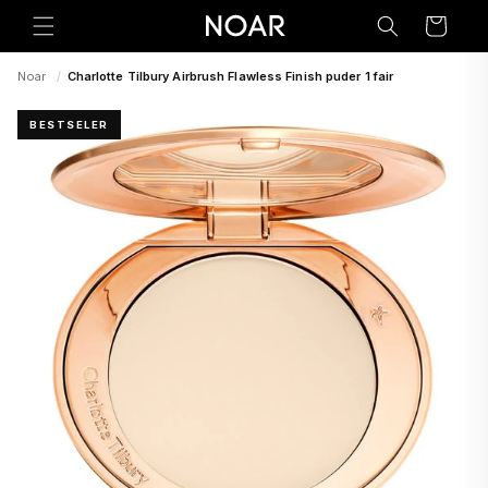
Preskoči
na
Korpa
sadržaj
Noar
/
Charlotte Tilbury Airbrush Flawless Finish puder 1 fair
BESTSELER