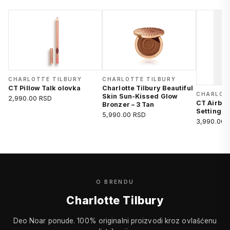
CHARLOTTE TILBURY
CHARLOTTE TILBURY
CT Pillow Talk olovka
Charlotte Tilbury Beautiful
CHARLOT
Skin Sun-Kissed Glow
2,990.00 RSD
CT Airbru
Bronzer – 3 Tan
Setting S
5,990.00 RSD
3,990.00 
O BRENDU
Charlotte Tilbury
Deo Noar ponude. 100% originalni proizvodi kroz ovlašćenu