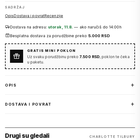
SADRŽAJ
Opis
Dostava i povrat
Recenzije
Dostava na adresu:
utorak, 11.8.
— ako naručiš do 14:00h
Besplatna dostava za porudžbine preko
5.000 RSD
GRATIS MINI POKLON
Uz svaku porudžbinu preko
7.500 RSD
, poklon te čeka
u paketu.
OPIS
DOSTAVA I POVRAT
Drugi su gledali
CHARLOTTE TILBURY