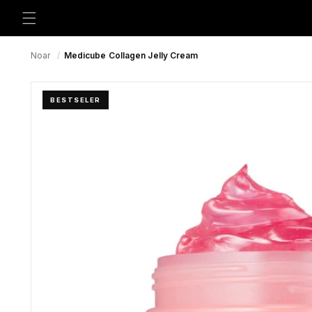
Preskoči
na
sadržaj
Noar
/
Medicube Collagen Jelly Cream
BESTSELER