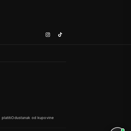
Instagram
Tiktok
platiti
Odustanak od kupovine