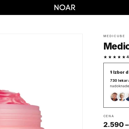
MEDICUBE
Medic
★★★★★
4
⚕ Izbor 
730 lekar
nadoknade
CENA
2.590 