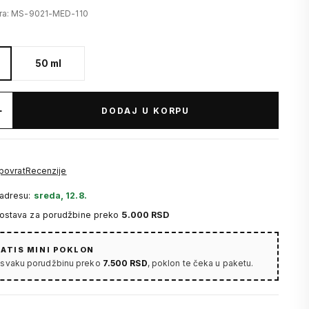
fra: MS-9021-MED-110
50 ml
+
DODAJ U KORPU
 povrat
Recenzije
 adresu:
sreda, 12.8.
dostava za porudžbine preko
5.000 RSD
ATIS MINI POKLON
 svaku porudžbinu preko
7.500 RSD
, poklon te čeka u paketu.