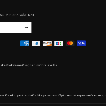
ENSTVENO NA VAŠ E-MAIL
ske
Mleka
Pene
Piling
Serumi
Sprejevi
Ulja
Noar
Poreklo proizvoda
Politika privatnosti
Opšti uslovi kupovine
Kako mogu 