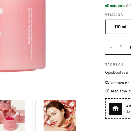
Dostupno
|
Ši
VELIČINA
110 ml
−
1
SADRŽAJ
Opis
Dostava i
Dostava na
Besplatna 
GR
Uz