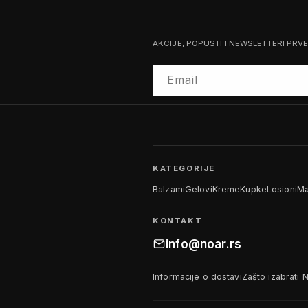
AKCIJE, POPUSTI I NEWSLETTERI PRV
Email
KATEGORIJE
Balzami
Gelovi
Kreme
Kupke
Losioni
Ma
KONTAKT
info@noar.rs
Informacije o dostavi
Zašto izabrati 