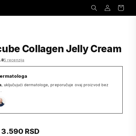
Prijavi
Korpa
se
ube Collagen Jelly Cream
.8
5 recenzija
dermatologa
a
, uključujući dermatologe, preporučuje ovaj proizvod bez
.
– 3.590 RSD