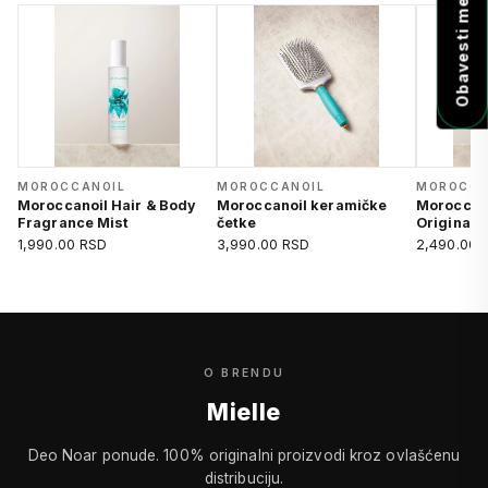
MOROCCANOIL
MOROCCANOIL
MOROCCA
Moroccanoil Hair & Body
Moroccanoil keramičke
Moroccan
Fragrance Mist
četke
Original
1,990.00 RSD
3,990.00 RSD
2,490.00 
O BRENDU
Mielle
Deo Noar ponude. 100% originalni proizvodi kroz ovlašćenu
distribuciju.