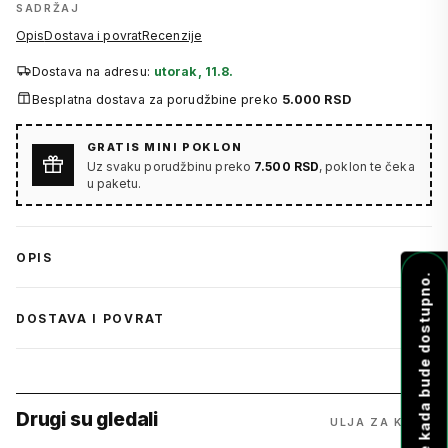
SADRŽAJ
Opis
Dostava i povrat
Recenzije
Dostava na adresu:
utorak, 11.8.
Besplatna dostava za porudžbine preko
5.000 RSD
GRATIS MINI POKLON
Uz svaku porudžbinu preko
7.500 RSD
, poklon te čeka
u paketu.
OPIS
Obavesti me kada bude dostupno.
DOSTAVA I POVRAT
Drugi su gledali
ULJA ZA KOSU