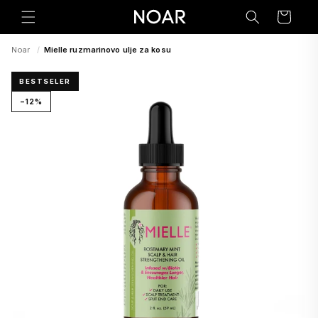
Preskoči
na
Korpa
sadržaj
Noar
/
Mielle ruzmarinovo ulje za kosu
BESTSELER
−12%