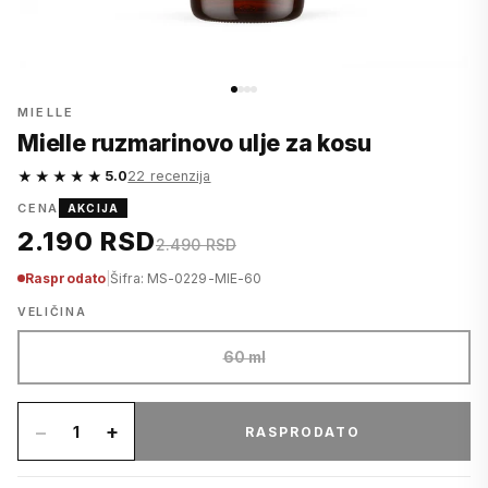
MIELLE
Mielle ruzmarinovo ulje za kosu
★★★★★
5.0
22 recenzija
CENA
AKCIJA
2.190 RSD
2.490 RSD
Rasprodato
|
Šifra: MS-0229-MIE-60
VELIČINA
60 ml
−
+
1
RASPRODATO