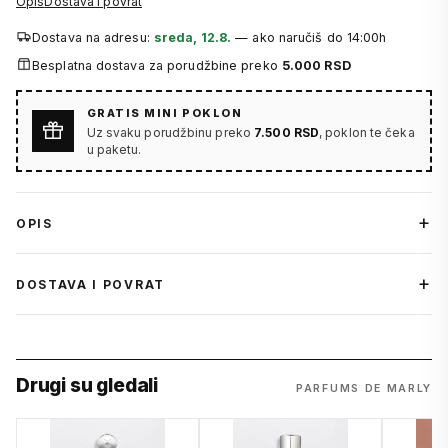
Opis
Dostava i povrat
Dostava na adresu:
sreda, 12.8.
— ako naručiš do 14:00h
Besplatna dostava za porudžbine preko
5.000 RSD
GRATIS MINI POKLON
Uz svaku porudžbinu preko
7.500 RSD
, poklon te čeka
u paketu.
OPIS
DOSTAVA I POVRAT
Drugi su gledali
PARFUMS DE MARLY