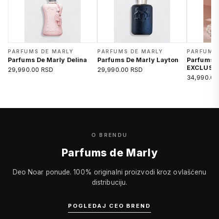
PARFUMS DE MARLY
PARFUMS DE MARLY
PARFUMS
Parfums De Marly Delina
Parfums De Marly Layton
Parfums 
EXCLUSIF
29,990.00 RSD
29,990.00 RSD
34,990.00
O BRENDU
Parfums de Marly
Deo Noar ponude. 100% originalni proizvodi kroz ovlašćenu
distribuciju.
POGLEDAJ CEO BREND