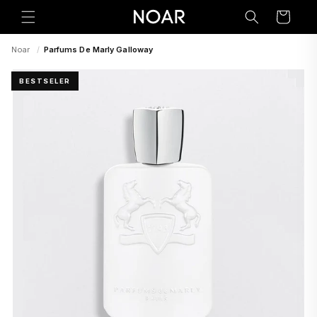
Preskoči
na
Korpa
sadržaj
Noar
/
Parfums De Marly Galloway
BESTSELER