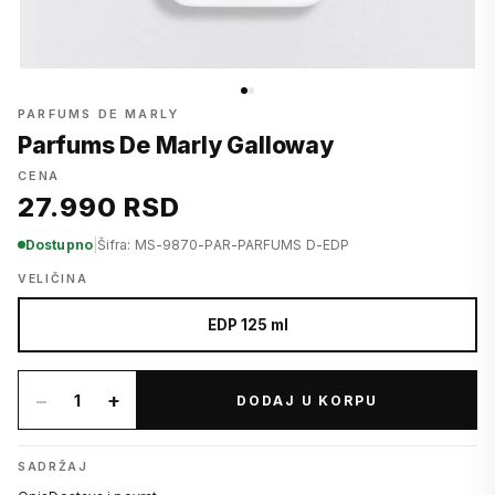
PARFUMS DE MARLY
Parfums De Marly Galloway
CENA
27.990 RSD
Dostupno
|
Šifra: MS-9870-PAR-PARFUMS D-EDP
VELIČINA
EDP 125 ml
−
+
1
DODAJ U KORPU
SADRŽAJ