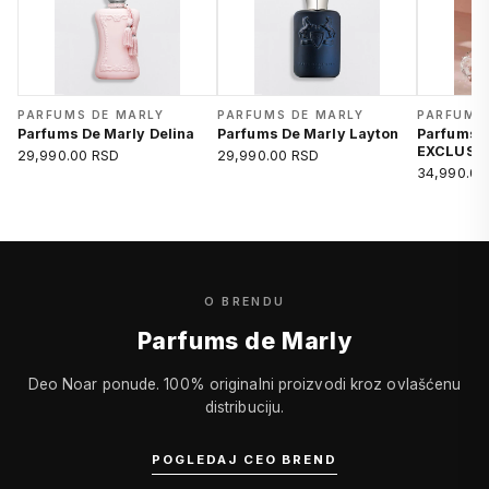
PARFUMS DE MARLY
PARFUMS DE MARLY
PARFUMS
Parfums De Marly Delina
Parfums De Marly Layton
Parfums 
EXCLUSIF
29,990.00 RSD
29,990.00 RSD
34,990.00
O BRENDU
Parfums de Marly
Deo Noar ponude. 100% originalni proizvodi kroz ovlašćenu
distribuciju.
POGLEDAJ CEO BREND