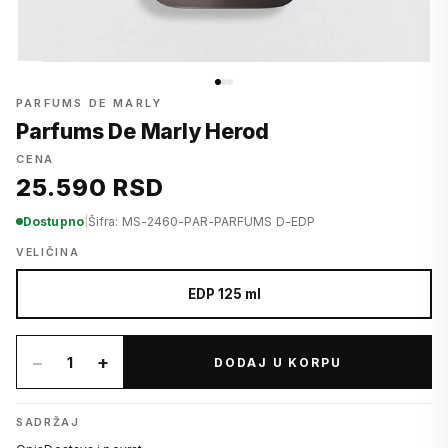
PARFUMS DE MARLY
Parfums De Marly Herod
CENA
25.590 RSD
Dostupno
|
Šifra: MS-2460-PAR-PARFUMS D-EDP
VELIČINA
EDP 125 ml
−
+
1
DODAJ U KORPU
SADRŽAJ