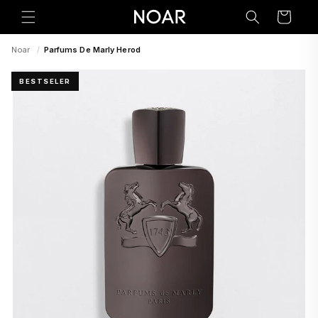
Preskoči
na
Korpa
sadržaj
Noar
/
Parfums De Marly Herod
BESTSELER