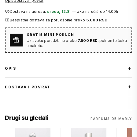
Opis
Dostava i povrat
Dostava na adresu:
sreda, 12.8.
— ako naručiš do 14:00h
Besplatna dostava za porudžbine preko
5.000 RSD
GRATIS MINI POKLON
Uz svaku porudžbinu preko
7.500 RSD
, poklon te čeka
u paketu.
OPIS
DOSTAVA I POVRAT
Drugi su gledali
PARFUMS DE MARLY