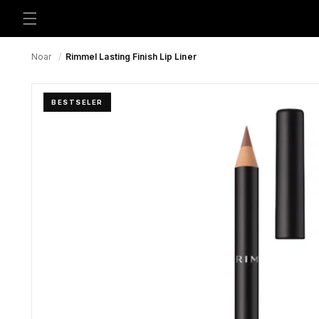
Preskoči
na
sadržaj
Noar
/
Rimmel Lasting Finish Lip Liner
BESTSELER