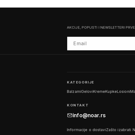
AKCIJE, POPUSTI I NEWSLETTERI PRV
Email
KATEGORIJE
Balzami
Gelovi
Kreme
Kupke
Losioni
Ma
KONTAKT
info@noar.rs
Informacije o dostavi
Zašto izabrati 