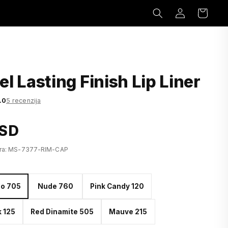
Prijavi
Korpa
se
l Lasting Finish Lip Liner
.0
5 recenzija
RSD
fra: MS-7377-RIM-CAP
o 705
Nude 760
Pink Candy 120
k 125
Red Dinamite 505
Mauve 215