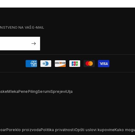
ENSTVENO NA VAŠ E-MAIL
ske
Mleka
Pene
Piling
Serumi
Sprejevi
Ulja
Noar
Poreklo proizvoda
Politika privatnosti
Opšti uslovi kupovine
Kako mogu 