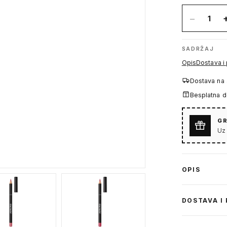
−
1
SADRŽAJ
Opis
Dostava i
Dostava na
Besplatna 
GR
Uz
OPIS
DOSTAVA I