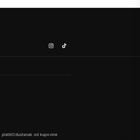
Instagram
Tiktok
platiti
Odustanak od kupovine