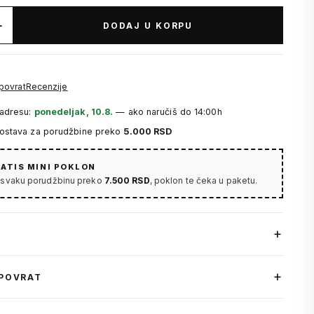
+
DODAJ U KORPU
 povrat
Recenzije
 adresu:
ponedeljak, 10.8.
— ako naručiš do 14:00h
dostava za porudžbine preko
5.000 RSD
ATIS MINI POKLON
 svaku porudžbinu preko
7.500 RSD
, poklon te čeka u paketu.
 POVRAT