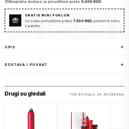
Besplatna dostava za porudžbine preko
5.000 RSD
GRATIS MINI POKLON
Uz svaku porudžbinu preko
7.500 RSD
, poklon te čeka
u paketu.
OPIS
DOSTAVA I POVRAT
Drugi su gledali
THE RITUALS OF AYURVEDA