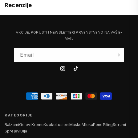
Recenzije
AKCIJE, POPUSTI I NEWSLETTERI PRVENSTVENO NA VAŠ E-
MAIL
Email
Instagram
Tiktok
KATEGORIJE
Balzami
Gelovi
Kreme
Kupke
Losioni
Maske
Mleka
Pene
Piling
Serumi
Sprejevi
Ulja