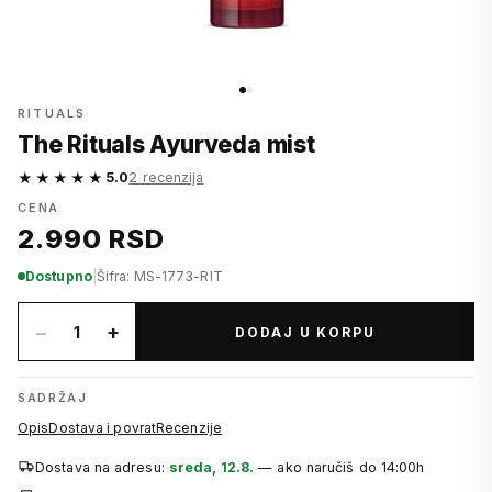
RITUALS
The Rituals Ayurveda mist
★★★★★
5.0
2 recenzija
CENA
2.990 RSD
Dostupno
|
Šifra: MS-1773-RIT
−
+
1
DODAJ U KORPU
SADRŽAJ
Opis
Dostava i povrat
Recenzije
Dostava na adresu:
sreda, 12.8.
— ako naručiš do 14:00h