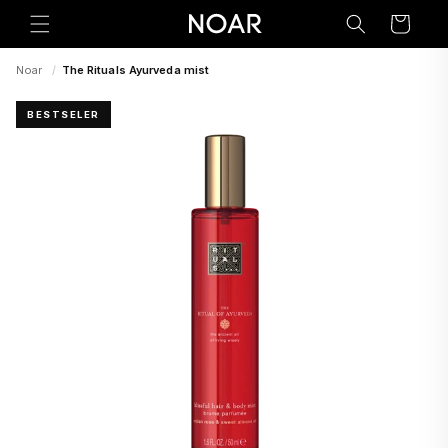
Preskoči
na
Korpa
sadržaj
Noar
/
The Rituals Ayurveda mist
BESTSELER