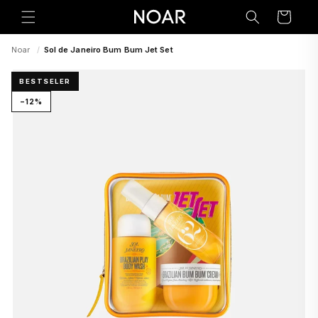
Preskoči
na
Korpa
sadržaj
Noar
/
Sol de Janeiro Bum Bum Jet Set
BESTSELER
−12%