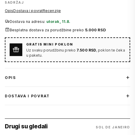
SADRŽAJ
Opis
Dostava i povrat
Recenzije
Dostava na adresu:
utorak, 11.8.
Besplatna dostava za porudžbine preko
5.000 RSD
GRATIS MINI POKLON
Uz svaku porudžbinu preko
7.500 RSD
, poklon te čeka
u paketu.
OPIS
DOSTAVA I POVRAT
Drugi su gledali
SOL DE JANEIRO