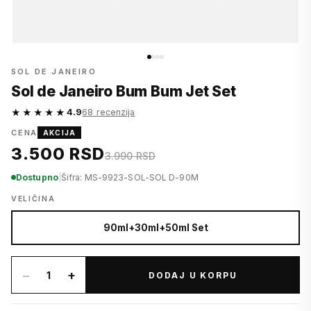
SOL DE JANEIRO
Sol de Janeiro Bum Bum Jet Set
★★★★★
4.9
68 recenzija
CENA
AKCIJA
3.500 RSD
3.990 RSD
Dostupno
|
Šifra: MS-9923-SOL-SOL D-90M
VELIČINA
90ml+30ml+50ml Set
−
+
1
DODAJ U KORPU