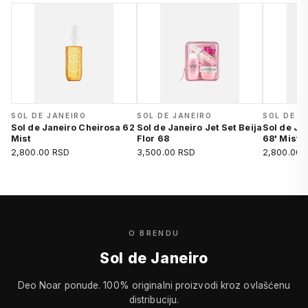
SOL DE JANEIRO
SOL DE JANEIRO
SOL DE J
Sol de Janeiro Cheirosa 62
Sol de Janeiro Jet Set Beija
Sol de Ja
Mist
Flor 68
68' Mist
2,800.00 RSD
3,500.00 RSD
2,800.00 
O BRENDU
Sol de Janeiro
Deo Noar ponude. 100% originalni proizvodi kroz ovlašćenu
distribuciju.