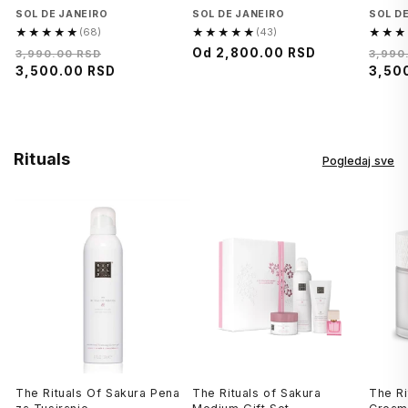
Brend
SOL DE JANEIRO
Brend
SOL DE JANEIRO
Brend
SOL D
★★★★★
★★★★★
★★★
(68)
(43)
4.9
4.9
5.0
Regularna
Cena
Cena
Od
2,800.00 RSD
Regu
3,990.00 RSD
3,990
od
od
od
cena
3,500.00 RSD
na
na
cena
3,50
5,
5,
5,
sniženju
sniženju
68
43
23
recenzija
recenzija
recenz
Rituals
Pogledaj sve
The Rituals Of Sakura Pena
The Rituals of Sakura
The Ri