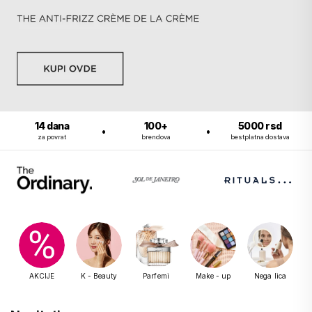
14 dana
100+
5000 rsd
za povrat
brendova
bestplatna dostava
AKCIJE
K - Beauty
Parfemi
Make - up
Nega lica