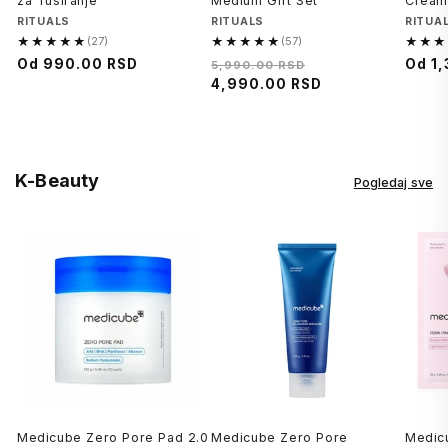
za Tusiranje
Medium Gift Set
Cream
Brend
RITUALS
Brend
RITUALS
Brend
RITUA
★★★★★
★★★★★
★★★
(27)
(57)
5.0
5.0
5.0
Regularna
Od
990.00 RSD
Regularna
Cena
Regu
Od
1
5,990.00 RSD
od
od
od
cena
cena
4,990.00 RSD
na
cena
5,
5,
5,
sniženju
27
57
45
recenzija
recenzija
recenz
K-Beauty
Pogledaj sve
Medicube Zero Pore Pad 2.0
Medicube Zero Pore
Medic