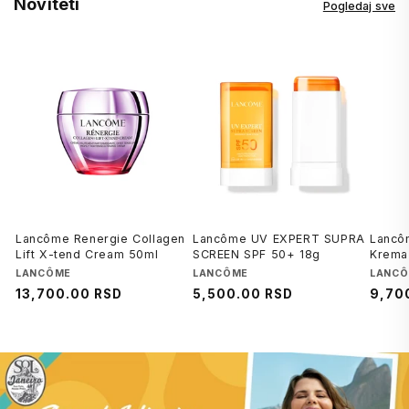
Noviteti
Pogledaj sve
Lancôme Renergie Collagen
Lancôme UV EXPERT SUPRA
Lancô
Lift X-tend Cream 50ml
SCREEN SPF 50+ 18g
Krema 
20ml
Brend
LANCÔME
Brend
LANCÔME
Brend
LANC
Regularna
13,700.00 RSD
Regularna
5,500.00 RSD
Regu
9,70
cena
cena
cena