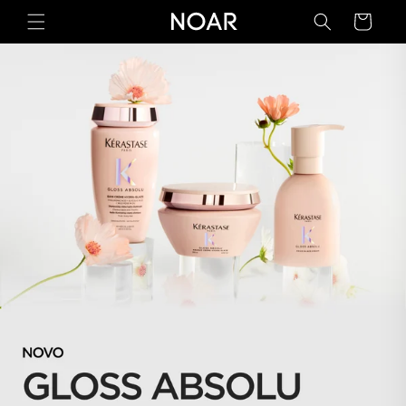
Preskoči
na
Korpa
sadržaj