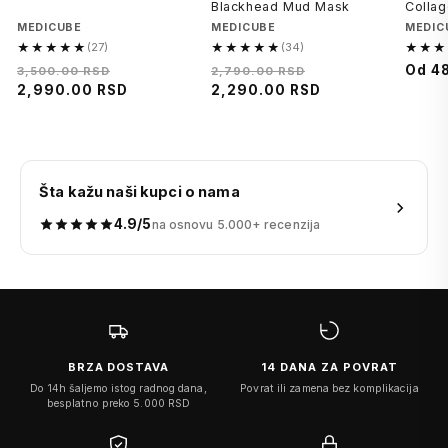
Blackhead Mud Mask
Colla
Brend
MEDICUBE
Brend
MEDICUBE
Brend
MEDIC
★★★★★
★★★★★
★★★
(27)
(34)
5.0
4.8
4.9
Regularna
Cena
Regularna
Cena
Cena
Od
4
3,500.00 RSD
2,790.00 RSD
od
od
od
cena
2,990.00 RSD
na
cena
2,290.00 RSD
na
na
5,
5,
5,
sniženju
sniženju
sniže
27
34
32
recenzija
recenzija
recenz
Šta kažu naši kupci o nama
4.9/5
na osnovu 5.000+ recenzija
BRZA DOSTAVA
14 DANA ZA POVRAT
Do 14h šaljemo istog radnog dana,
Povrat ili zamena bez komplikacija
besplatno preko 5.000 RSD