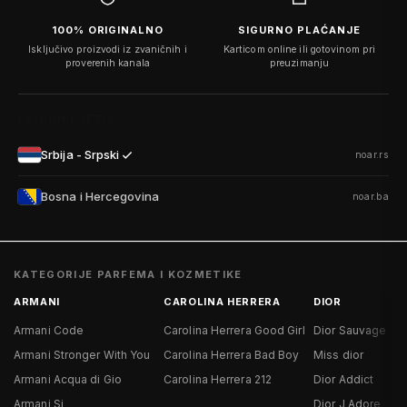
100% ORIGINALNO
SIGURNO PLAĆANJE
Isključivo proizvodi iz zvaničnih i
Karticom online ili gotovinom pri
proverenih kanala
preuzimanju
REGION I JEZIK
Srbija - Srpski
noar.rs
Bosna i Hercegovina
noar.ba
KATEGORIJE PARFEMA I KOZMETIKE
ARMANI
CAROLINA HERRERA
DIOR
Armani Code
Carolina Herrera Good Girl
Dior Sauvage
Armani Stronger With You
Carolina Herrera Bad Boy
Miss dior
Armani Acqua di Gio
Carolina Herrera 212
Dior Addict
Armani Si
Dior J Adore